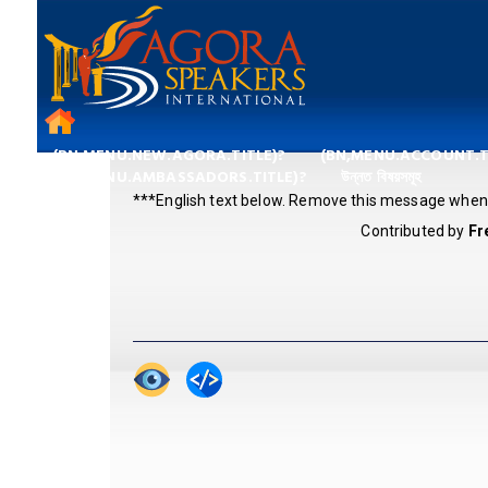
(BN,MENU.NEW.AGORA.TITLE)?
(BN,MENU.ACCOUNT.T
(BN,MENU.AMBASSADORS.TITLE)?
উন্নত বিষয়সমূহ
***English text below. Remove this message when 
Contributed by
Fr