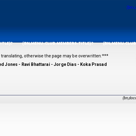
(bn,
ITLE)?
(BN,MENU.CLUB.MEMBERS.TITLE)?
(BN,MENU.CLUB.
translating, otherwise the page may be overwritten:***
ed Jones - Ravi Bhattarai - Jorge Dias - Koka Prasad
(bn,doc