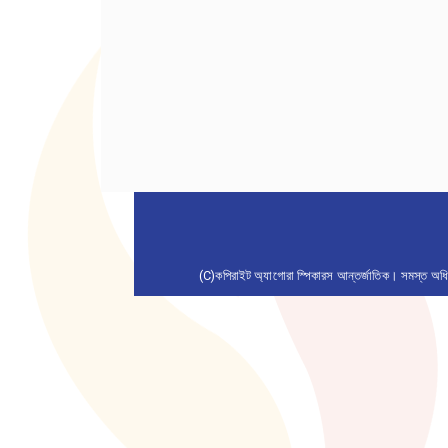
(C)কপিরাইট অ্যাগোরা স্পিকারস আন্তর্জাতিক। সমস্ত অধিক