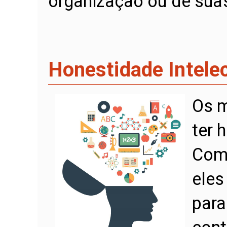
organização ou de suas
Honestidade Intele
Os 
ter 
Como
eles
para