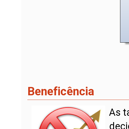
Beneficência
As t
deci