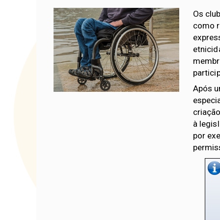
Os clu
como ra
express
etnicid
membro,
partic
Após u
especia
criação
à legis
por exe
permis