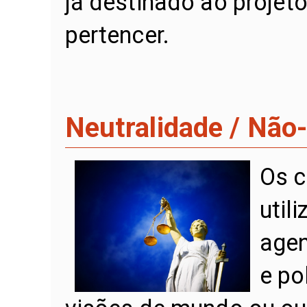
já destinado ao projet
pertencer.
Neutralidade / Não-
Os c
util
agen
e po