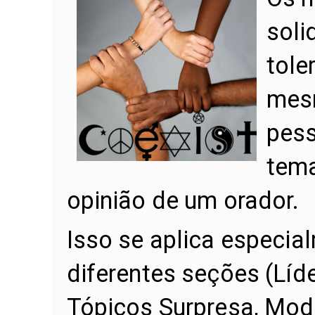
soli
tole
mesm
pess
tema
opinião de um orador.
Isso se aplica especia
diferentes seções (Líde
Tópicos Surpresa, Mod