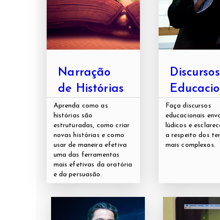
Narração
Discursos
de Histórias
Educacio
Aprenda como as
Faça discursos
histórias são
educacionais envo
estruturadas, como criar
lúdicos e esclare
novas histórias e como
a respeito dos t
usar de maneira efetiva
mais complexos.
uma das ferramentas
mais efetivas da oratória
e da persuasão.