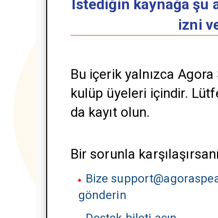
İstediğin kaynağa şu a
izni v
Bu içerik yalnızca Agora
kulüp üyeleri içindir. Lü
da kayıt olun.
Bir sorunla karşılaşırsanı
Bize support@agoraspea
gönderin
Destek bileti açın