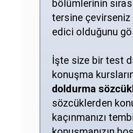
bölümlerinin sıras
tersine çevirseniz
edici olduğunu gös
İşte size bir test
konuşma kursların
doldurma sözcük
sözcüklerden kon
kaçınmanızı tembi
konuşmanızın boş