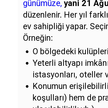
günümüze,
yani 21 Ağu
düzenlenir. Her yıl farkl
ev sahipliği yapar. Seçim
Örneğin:
O bölgedeki kulüpler
Yeterli altyapı imkâ
istasyonları, oteller 
Konumun erişilebilirli
koşulları) hem de pra