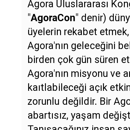
Agora Uluslararası Kong
"
AgoraCon
" denir) dün
üyelerin rekabet etmek
Agora'nın geleceğini be
birden çok gün süren etk
Agora'nın misyonu ve a
kaıtlabileceği açık etkin
zorunlu değildir. Bir A
abartısız, yaşam değiştir
Tanışacağınız insan sayı