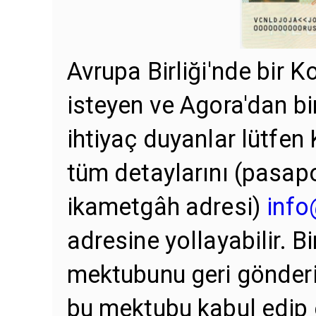
Avrupa Birliği'nde bir K
isteyen ve Agora'dan b
ihtiyaç duyanlar lütfen 
tüm detaylarını (pasapo
ikametgâh adresi)
info
adresine yollayabilir. B
mektubunu geri gönderi
bu mektubu kabul edi