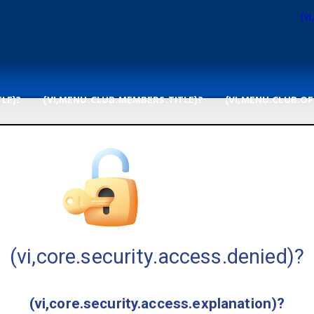
(v
LE)?
(VI,MENU.CLUB.MEMBERS.TITLE)?
(VI,MENU.CLUB.OF
(vi,core.security.access.denied)?
(vi,core.security.access.explanation)?