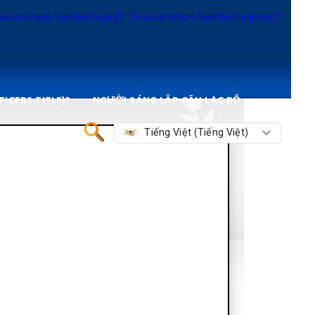
i,ui.common.member.login)?
(vi,ui.common.member.register)?
FICERS.TITLE)?
NGƯỜI SÁNG LẬP CÂU LẠC BỘ
Tiếng Việt (Tiếng Việt)